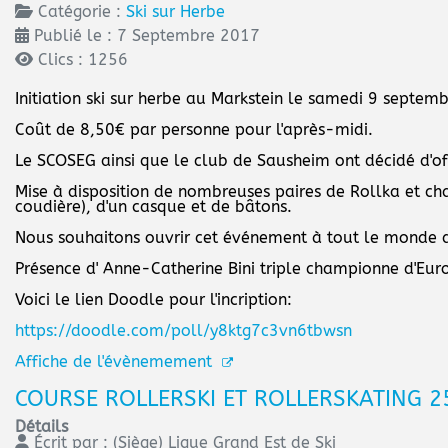
Catégorie :
Ski sur Herbe
Publié le : 7 Septembre 2017
Clics : 1256
Initiation ski sur herbe au Markstein le samedi 9 septe
Coût de 8,50€ par personne pour l'après-midi.
Le SCOSEG ainsi que le club de Sausheim ont décidé d'offr
Mise à disposition de nombreuses paires de Rollka et cha
coudière), d'un casque et de bâtons.
Nous souhaitons ouvrir cet événement à tout le monde
Présence d' Anne-Catherine Bini triple championne d'Euro
Voici le lien Doodle pour l'incription:
https://doodle.com/poll/y8ktg7c3vn6tbwsn
Affiche de l'évènemement
COURSE ROLLERSKI ET ROLLERSKATING 25
Détails
Écrit par :
(Siège) Ligue Grand Est de Ski