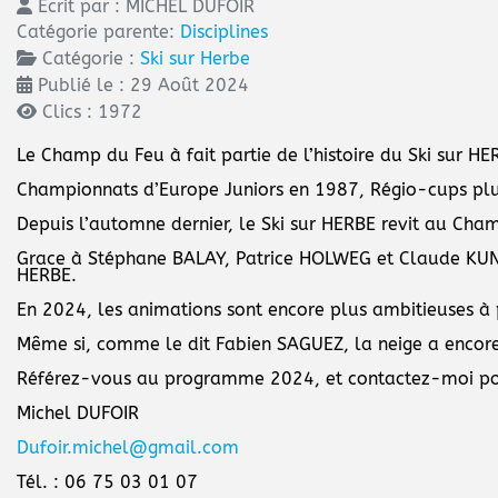
Écrit par :
MICHEL DUFOIR
Catégorie parente:
Disciplines
Catégorie :
Ski sur Herbe
Publié le : 29 Août 2024
Clics : 1972
Le Champ du Feu à fait partie de l’histoire du Ski sur HE
Championnats d’Europe Juniors en 1987, Régio-cups p
Depuis l’automne dernier, le Ski sur HERBE revit au Cha
Grace à Stéphane BALAY, Patrice HOLWEG et Claude KUNTZ
HERBE.
En 2024, les animations sont encore plus ambitieuses à p
Même si, comme le dit Fabien SAGUEZ, la neige a encore 
Référez-vous au programme 2024, et contactez-moi pou
Michel DUFOIR
Dufoir.michel@gmail.com
Tél. : 06 75 03 01 07